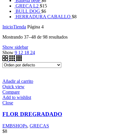
Ballena bebe
$
6
GRECA L2
$
15
BULL DOG
$
6
HERRADURA CABALLO
$
8
Inicio
Tienda
Página 4
Mostrando 37–48 de 98 resultados
Show sidebar
Show
9
12
18
24
Añadir al carrito
Quick view
Compare
Add to wishlist
Close
FLOR DREGRADADO
EMBSHOPs
,
GRECAS
$
8