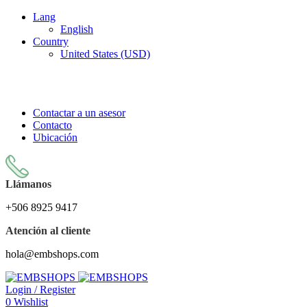
Lang
English
Country
United States (USD)
LA TIENDA DE DISEÑOS DE EMBORDADO MÁS
GRANDE DE COSTA RICA
Contactar a un asesor
Contacto
Ubicación
Llámanos
+506 8925 9417
Atención al cliente
hola@embshops.com
Login / Register
0
Wishlist