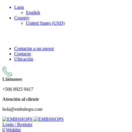
Lang
English
Country
United States (USD)
LA TIENDA DE DISEÑOS DE EMBORDADO MÁS
GRANDE DE COSTA RICA
Contactar a un asesor
Contacto
Ubicación
Llámanos
+506 8925 9417
Atención al cliente
hola@embshops.com
Login / Register
0
Wishlist