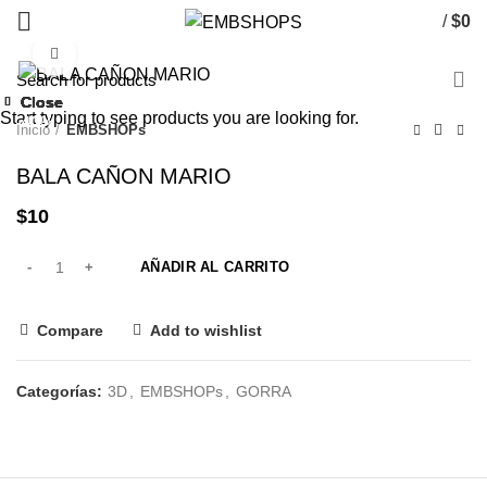
/
$
0
Click to enlarge
Close
Close
Close
Close
Close
Close
Close
Close
Start typing to see products you are looking for.
-40%
Inicio
EMBSHOPs
BALA CAÑON MARIO
$
10
AÑADIR AL CARRITO
Compare
Add to wishlist
Categorías:
3D
,
EMBSHOPs
,
GORRA