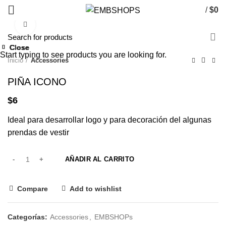
/
$
0
Click to enlarge
Close
Close
Close
Close
Close
Close
Close
Close
Start typing to see products you are looking for.
Inicio
Accessories
PIÑA ICONO
$
6
Ideal para desarrollar logo y para decoración del algunas
prendas de vestir
AÑADIR AL CARRITO
Compare
Add to wishlist
Categorías:
Accessories
,
EMBSHOPs