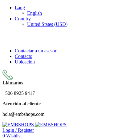
Lang
English
Country
United States (USD)
LA TIENDA DE DISEÑOS DE EMBORDADO MÁS
GRANDE DE COSTA RICA
Contactar a un asesor
Contacto
Ubicación
Llámanos
+506 8925 9417
Atención al cliente
hola@embshops.com
Login / Register
0
Wishlist