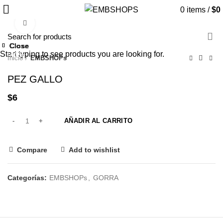
0
items
/
$
0
Click to enlarge
Close
Close
Close
Close
Close
Close
Close
Close
Start typing to see products you are looking for.
-40%
Inicio
EMBSHOPs
PEZ GALLO
$
6
AÑADIR AL CARRITO
Compare
Add to wishlist
Categorías:
EMBSHOPs
,
GORRA