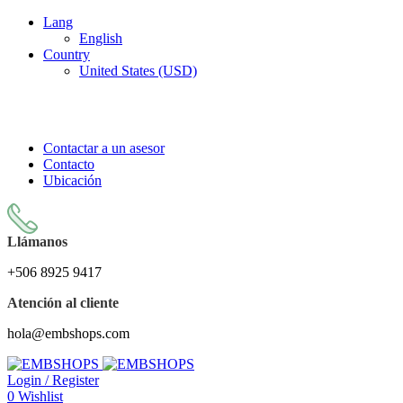
Lang
English
Country
United States (USD)
LA TIENDA DE DISEÑOS DE EMBORDADO MÁS
GRANDE DE COSTA RICA
Contactar a un asesor
Contacto
Ubicación
Llámanos
+506 8925 9417
Atención al cliente
hola@embshops.com
Login / Register
0
Wishlist