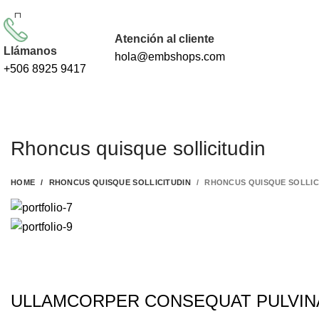
LA TIENDA DE DISEÑOS DE EMBORD
Lang
Country
Atención al cliente
Llámanos
hola@embshops.com
+506 8925 9417
Start typing to see products you are looking for.
Rhoncus quisque sollicitudin
HOME
RHONCUS QUISQUE SOLLICITUDIN
RHONCUS QUISQUE SOLLIC
ULLAMCORPER CONSEQUAT PULVIN