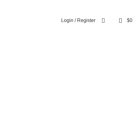
Contactar a un asesor
Contacto
Ubicación
0
Login / Register
$
0
0